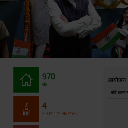
970
आयोजन
गाँव
कोई घटना नह
4
नगर निगम/नगरीय निकाय