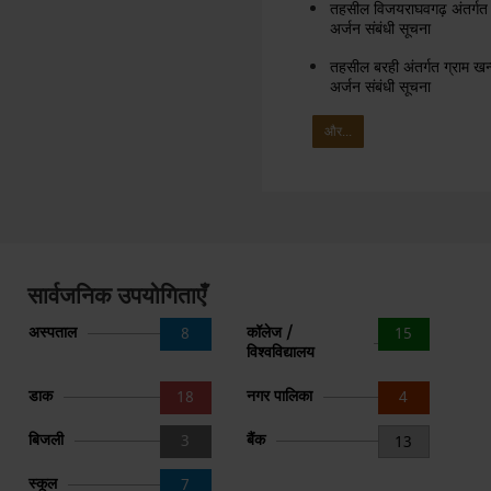
तहसील विजयराघवगढ़ अंतर्गत ग्र
अर्जन संबंधी सूचना
तहसील बरही अंतर्गत ग्राम खन्ना
अर्जन संबंधी सूचना
और...
सार्वजनिक उपयोगिताएँ
अस्पताल
कॉलेज /
8
15
विश्वविद्यालय
डाक
नगर पालिका
18
4
बिजली
बैंक
3
13
स्कूल
7