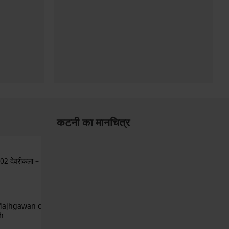
कटनी का मानचित्र
02 देवरीकला –
 Majhgawan of
h