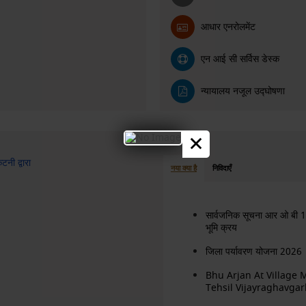
आधार एनरोलमेंट
एन आई सी सर्विस डेस्क
न्यायालय नजूल उद्घोषणा
×
नी द्वारा
नया क्या है
निविदाएँ
सार्वजनिक सूचना आर ओ बी 1
भूमि क्रय
जिला पर्यावरण योजना 2026
Bhu Arjan At Village
Tehsil Vijayraghavgar