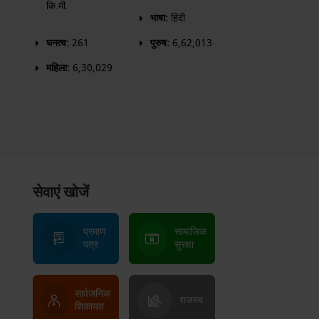
कि.मी.
भाषा:
हिंदी
घनत्व:
261
पुरुष:
6,62,013
महिला:
6,30,029
सेवाएं खोजें
प्रमाण
सामाजिक
पत्र
सुरक्षा
सार्वजनिक
राजस्व
शिकायत