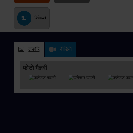
विधेयकों
तस्वीरें
वीडियो
फोटो गैलरी